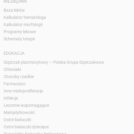
NIEZBĘDNIK
Baza leków
Kalkulator hematologa
Kalkulator morfologii
Programy lekowe
Schematy terapii
EDUKACJA
Szpiczak plazmocytowy — Polska Grupa Szpiczakowa
Chłoniaki
Choroby rzadkie
Farmaceuci
Inne mieloproliferacje
Infekcje
Leczenie wspomagające
Małopłytkowość
Ostre białaczki
Ostre białaczki dziecięce
Przewlekła białaczka limfocytowa