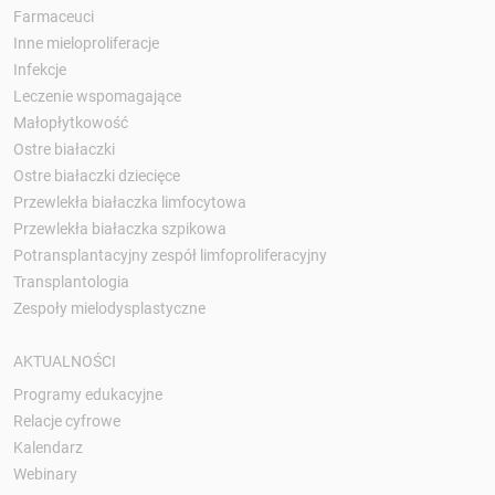
Farmaceuci
Inne mieloproliferacje
Infekcje
Leczenie wspomagające
Małopłytkowość
Ostre białaczki
Ostre białaczki dziecięce
Przewlekła białaczka limfocytowa
Przewlekła białaczka szpikowa
Potransplantacyjny zespół limfoproliferacyjny
Transplantologia
Zespoły mielodysplastyczne
AKTUALNOŚCI
Programy edukacyjne
Relacje cyfrowe
Kalendarz
Webinary