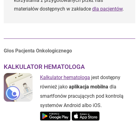
korzystania z przygotowanych przez nas
materiałów dostępnych w zakładce
dla pacjentów
.
Autorzy:
Głos Pacjenta Onkologicznego
KALKULATOR HEMATOLOGA
Kalkulator hematologa
jest dostępny
również jako
aplikacja mobilna
dla
smartfonów pracujących pod kontrolą
systemów Android albo iOS.