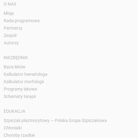
O NAS
Misja
Rada programowa
Partnerzy
Zespół
Autorzy
NIEZBĘDNIK
Baza leków
Kalkulator hematologa
Kalkulator morfologii
Programy lekowe
Schematy terapii
EDUKACJA
Szpiczak plazmocytowy — Polska Grupa Szpiczakowa
Chłoniaki
Choroby rzadkie