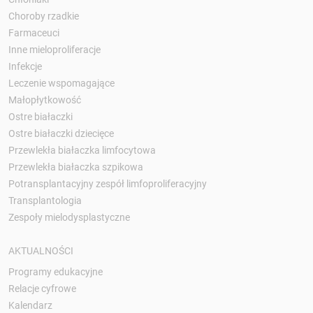
Choroby rzadkie
Farmaceuci
Inne mieloproliferacje
Infekcje
Leczenie wspomagające
Małopłytkowość
Ostre białaczki
Ostre białaczki dziecięce
Przewlekła białaczka limfocytowa
Przewlekła białaczka szpikowa
Potransplantacyjny zespół limfoproliferacyjny
Transplantologia
Zespoły mielodysplastyczne
AKTUALNOŚCI
Programy edukacyjne
Relacje cyfrowe
Kalendarz