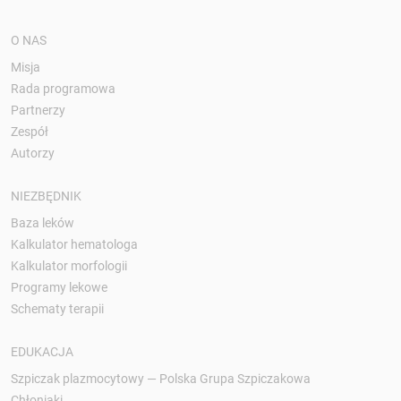
O NAS
Misja
Rada programowa
Partnerzy
Zespół
Autorzy
NIEZBĘDNIK
Baza leków
Kalkulator hematologa
Kalkulator morfologii
Programy lekowe
Schematy terapii
EDUKACJA
Szpiczak plazmocytowy — Polska Grupa Szpiczakowa
Chłoniaki