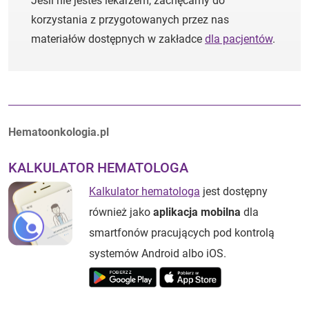
Jeśli nie jesteś lekarzem, zachęcamy do
korzystania z przygotowanych przez nas
materiałów dostępnych w zakładce
dla pacjentów
.
Autorzy:
Hematoonkologia.pl
KALKULATOR HEMATOLOGA
Kalkulator hematologa
jest dostępny
również jako
aplikacja mobilna
dla
smartfonów pracujących pod kontrolą
systemów Android albo iOS.