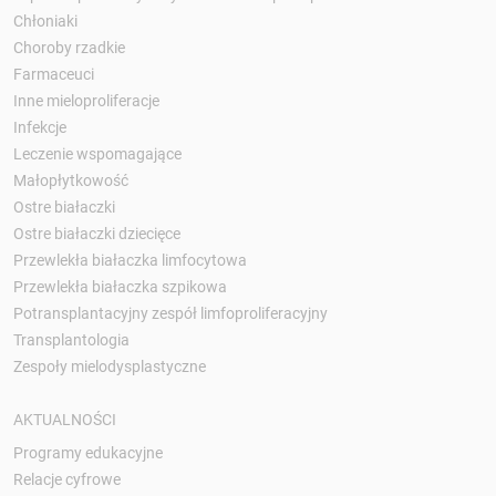
Chłoniaki
Choroby rzadkie
Farmaceuci
Inne mieloproliferacje
Infekcje
Leczenie wspomagające
Małopłytkowość
Ostre białaczki
Ostre białaczki dziecięce
Przewlekła białaczka limfocytowa
Przewlekła białaczka szpikowa
Potransplantacyjny zespół limfoproliferacyjny
Transplantologia
Zespoły mielodysplastyczne
AKTUALNOŚCI
Programy edukacyjne
Relacje cyfrowe