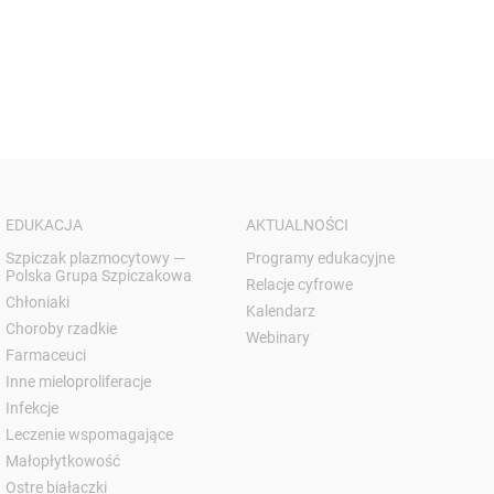
EDUKACJA
AKTUALNOŚCI
Szpiczak plazmocytowy —
Programy edukacyjne
Polska Grupa Szpiczakowa
Relacje cyfrowe
Chłoniaki
Kalendarz
Choroby rzadkie
Webinary
Farmaceuci
Inne mieloproliferacje
Infekcje
Leczenie wspomagające
Małopłytkowość
Ostre białaczki