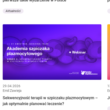
pierwsze takie wydarzenie w Polsce
p
Aktualności
29.04.2026
1
Emil Zawieja
E
Sekwencyjność terapii w szpiczaku plazmocytowym –
J
jak optymalnie planować leczenie?