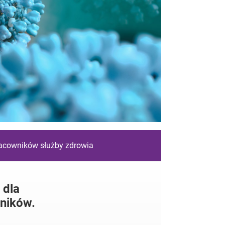
racowników służby zdrowia
 dla
ników.