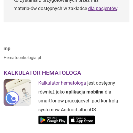
korzystania z przygotowanych przez nas
materiałów dostępnych w zakładce
dla pacjentów
.
Autorzy:
mp
Hematoonkologia.pl
KALKULATOR HEMATOLOGA
Kalkulator hematologa
jest dostępny
również jako
aplikacja mobilna
dla
smartfonów pracujących pod kontrolą
systemów Android albo iOS.