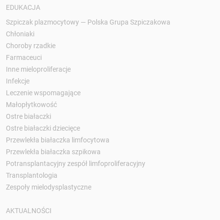
EDUKACJA
Szpiczak plazmocytowy — Polska Grupa Szpiczakowa
Chłoniaki
Choroby rzadkie
Farmaceuci
Inne mieloproliferacje
Infekcje
Leczenie wspomagające
Małopłytkowość
Ostre białaczki
Ostre białaczki dziecięce
Przewlekła białaczka limfocytowa
Przewlekła białaczka szpikowa
Potransplantacyjny zespół limfoproliferacyjny
Transplantologia
Zespoły mielodysplastyczne
AKTUALNOŚCI