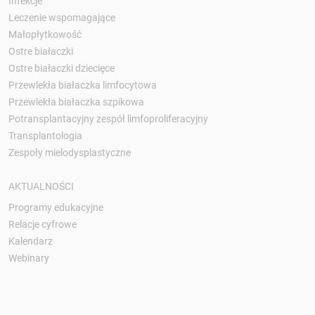
Infekcje
Leczenie wspomagające
Małopłytkowość
Ostre białaczki
Ostre białaczki dziecięce
Przewlekła białaczka limfocytowa
Przewlekła białaczka szpikowa
Potransplantacyjny zespół limfoproliferacyjny
Transplantologia
Zespoły mielodysplastyczne
AKTUALNOŚCI
Programy edukacyjne
Relacje cyfrowe
Kalendarz
Webinary