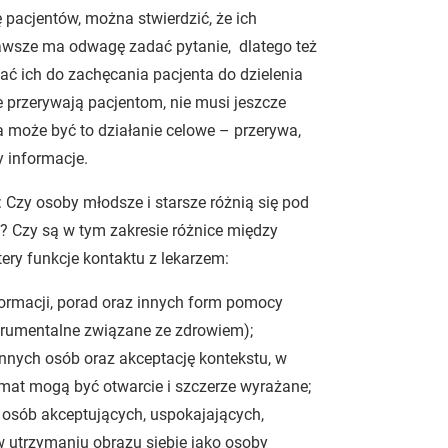
pacjentów, można stwierdzić, że ich
 zawsze ma odwagę zadać pytanie, dlatego też
ć ich do zachęcania pacjenta do dzielenia
e przerywają pacjentom, nie musi jeszcze
a może być to działanie celowe – przerywa,
y informacje.
Czy osoby młodsze i starsze różnią się pod
m? Czy są w tym zakresie różnice między
ry funkcje kontaktu z lekarzem:
formacji, porad oraz innych form pomocy
strumentalne związane ze zdrowiem);
nnych osób oraz akceptację kontekstu, w
emat mogą być otwarcie i szczerze wyrażane;
 osób akceptujących, uspokajających,
w utrzymaniu obrazu siebie jako osoby