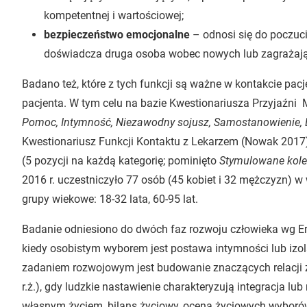
kompetentnej i wartościowej;
bezpieczeństwo emocjonalne
– odnosi się do poczuci
doświadcza druga osoba wobec nowych lub zagrażając
Badano też, które z tych funkcji są ważne w kontakcie pacje
pacjenta. W tym celu na bazie Kwestionariusza Przyjaźni M
Pomoc, Intymność, Niezawodny sojusz, Samostanowienie,
Kwestionariusz Funkcji Kontaktu z Lekarzem (Nowak 2017).
(5 pozycji na każdą kategorię; pominięto
Stymulowane kole
2016 r. uczestniczyło 77 osób (45 kobiet i 32 mężczyzn) w
grupy wiekowe: 18-32 lata, 60-95 lat.
Badanie odniesiono do dwóch faz rozwoju człowieka wg Erik
kiedy osobistym wyborem jest postawa intymności lub izola
zadaniem rozwojowym jest budowanie znaczących relacji z 
r.ż.), gdy ludzkie nastawienie charakteryzują integracja lub
własnym życiem, bilans życiowy, ocena życiowych wyborów 