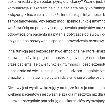
Jakie wnioski z tych badań płyną dla lekarzy? Ważne jest, 
komunikacja z lekarzem pełni dla pacjenta nie tylko funkc
związaną z leczeniem, ale także inne funkcje: intymności,
samostanowienia. Aby lekarz mógł spełnić funkcję intymn
wrażliwością na potrzeby i emocje swoich pacjentów oraz 
odpowiedziom pacjenta na pytania dotyczące objawów i do
przykład dostosowywanie sposobu prowadzenia rozmowy 
Inną funkcją jest bezpieczeństwo emocjonalne, które leka
zdrowia lub życia pacjenta poprzez kojący ton głosu i odp
przez pacjenta. Te dwie funkcje (intymności i bezpiecze
niezależnie od wieku i płci pacjenta. Ludziom – ogólnie rze
umożliwiali im stawianie pytań i dzielenie się wątpliwościa
Ciekawy jest wynik wskazujący na to, że funkcja samosta
wiekiem pacjentów i jest ważniejsza dla mężczyzn niż dla 
starsze szczególnie potrzebują od lekarza słów wyrażając