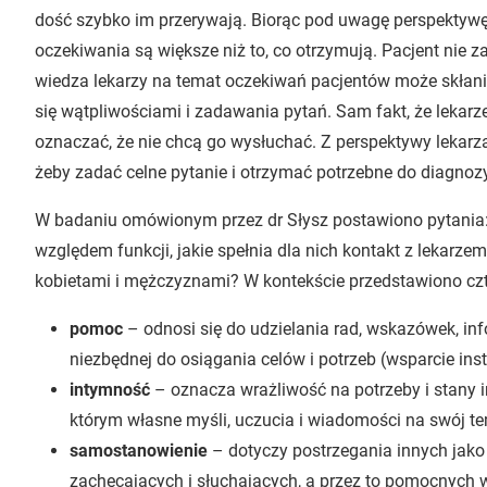
dość szybko im przerywają. Biorąc pod uwagę perspektywę 
oczekiwania są większe niż to, co otrzymują. Pacjent nie
wiedza lekarzy na temat oczekiwań pacjentów może skłania
się wątpliwościami i zadawania pytań. Sam fakt, że lekarz
oznaczać, że nie chcą go wysłuchać. Z perspektywy lekarz
żeby zadać celne pytanie i otrzymać potrzebne do diagnoz
W badaniu omówionym przez dr Słysz postawiono pytania: 
względem funkcji, jakie spełnia dla nich kontakt z lekarze
kobietami i mężczyznami? W kontekście przedstawiono czte
pomoc
– odnosi się do udzielania rad, wskazówek, in
niezbędnej do osiągania celów i potrzeb (wsparcie in
intymność
– oznacza wrażliwość na potrzeby i stany i
którym własne myśli, uczucia i wiadomości na swój t
samostanowienie
– dotyczy postrzegania innych jako
zachęcających i słuchających, a przez to pomocnych 