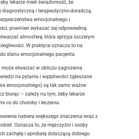
żeby lekarze mieli świadomość, że
ję diagnostyczną i terapeutyczno-doradczą,
 bezpieczeństwa emocjonalnego i
ości, powinien wykazać się odpowiednią
stwarzać atmosferę, która sprzyja szczerym
legliwości. W praktyce oznacza to na
do stanu emocjonalnego pacjenta.
rz może stwarzać w obliczu zagrożenia
owiedzi na pytania i wątpliwości zgłaszane
ństwa emocjonalnego) są tak samo ważne
cz biorąc – zależy na tym, żeby lekarze
mi co do choroby i leczenia.
nowienia nabiera większego znaczenia wraz z
kobiet. Oznacza to, że mężczyźni i osoby
ych zachętę i aprobatę dotyczącą dobrego