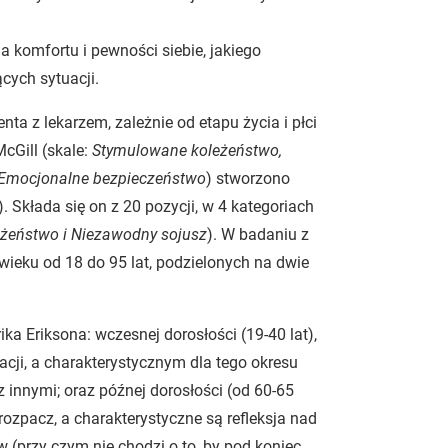
a komfortu i pewności siebie, jakiego
ych sytuacji.
nta z lekarzem, zależnie od etapu życia i płci
cGill (skale:
Stymulowane koleżeństwo,
 Emocjonalne bezpieczeństwo
) stworzono
 Składa się on z 20 pozycji, w 4 kategoriach
żeństwo i Niezawodny sojusz
). W badaniu z
 wieku od 18 do 95 lat, podzielonych na dwie
a Eriksona: wczesnej dorosłości (19-40 lat),
cji, a charakterystycznym dla tego okresu
innymi; oraz późnej dorosłości (od 60-65
 rozpacz, a charakterystyczne są refleksja nad
(przy czym nie chodzi o to, by pod koniec