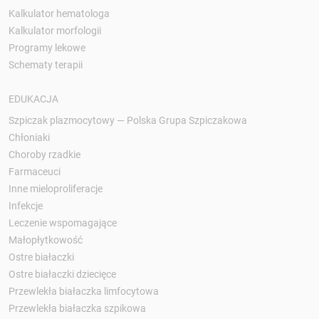
Kalkulator hematologa
Kalkulator morfologii
Programy lekowe
Schematy terapii
EDUKACJA
Szpiczak plazmocytowy — Polska Grupa Szpiczakowa
Chłoniaki
Choroby rzadkie
Farmaceuci
Inne mieloproliferacje
Infekcje
Leczenie wspomagające
Małopłytkowość
Ostre białaczki
Ostre białaczki dziecięce
Przewlekła białaczka limfocytowa
Przewlekła białaczka szpikowa