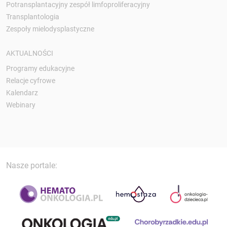
Potransplantacyjny zespół limfoproliferacyjny
Transplantologia
Zespoły mielodysplastyczne
AKTUALNOŚCI
Programy edukacyjne
Relacje cyfrowe
Kalendarz
Webinary
Nasze portale: