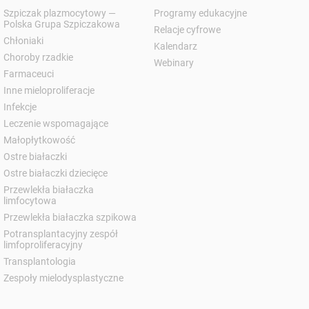
Szpiczak plazmocytowy —
Programy edukacyjne
Polska Grupa Szpiczakowa
Relacje cyfrowe
Chłoniaki
Kalendarz
Choroby rzadkie
Webinary
Farmaceuci
Inne mieloproliferacje
Infekcje
Leczenie wspomagające
Małopłytkowość
Ostre białaczki
Ostre białaczki dziecięce
Przewlekła białaczka
limfocytowa
Przewlekła białaczka szpikowa
Potransplantacyjny zespół
limfoproliferacyjny
Transplantologia
Zespoły mielodysplastyczne