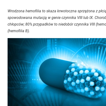
Wrodzona hemofilia to skaza krwotoczna sprzężona z płcią,
spowodowana mutacją w genie czynnika VIII lub IX. Choro
chłopców; 80% przypadków to niedobór czynnika VIII (hemofi
(hemofilia B).