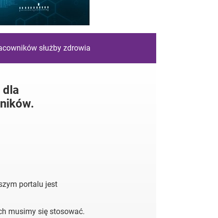
racowników służby zdrowia
 dla
ników.
zym portalu jest
ych musimy się stosować.