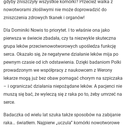
gdyby zniszczyły wszystkie komórki? Przecież walka z
nowotworami złośliwymi nie może doprowadzić do
zniszczenia zdrowych tkanek i organów!
Dla Dominiki Nowis to priorytet. I to właśnie ona jako
pierwsza w świecie zbadała, czy ta niezwykle skuteczna
grupa leków przeciwnowotworowych upośledza funkcję
serca. Okazało się, że negatywne działanie leków mija po
pewnym czasie od ich odstawienia. Dzięki badaniom Polki
prowadzonym we współpracy z naukowcem z Werony
lekarze mogą już bez obaw pomagać chorym na szpiczaka
– i ograniczać działania niepożądane leków. A pacjenci nie
muszą się bać, że wyleczą się z raka po to, żeby umrzeć na
serce.
Badaczka od wielu lat szuka także sposobów na zabijanie
raka… światłem. Najpierw „uczula” komórki nowotworowe