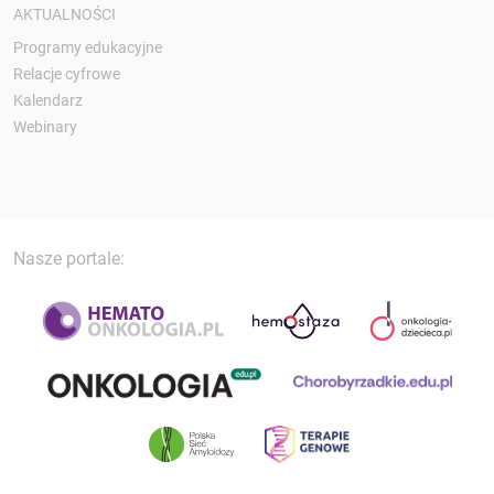
AKTUALNOŚCI
Programy edukacyjne
Relacje cyfrowe
Kalendarz
Webinary
Nasze portale: