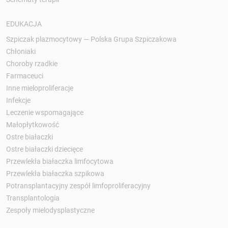
EDUKACJA
Szpiczak plazmocytowy — Polska Grupa Szpiczakowa
Chłoniaki
Choroby rzadkie
Farmaceuci
Inne mieloproliferacje
Infekcje
Leczenie wspomagające
Małopłytkowość
Ostre białaczki
Ostre białaczki dziecięce
Przewlekła białaczka limfocytowa
Przewlekła białaczka szpikowa
Potransplantacyjny zespół limfoproliferacyjny
Transplantologia
Zespoły mielodysplastyczne