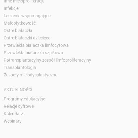
Inne mieloproliferacje
Infekcje
Leczenie wspomagające
Małopłytkowość
Ostre białaczki
Ostre białaczki dziecięce
Przewlekła białaczka limfocytowa
Przewlekła białaczka szpikowa
Potransplantacyjny zespół limfoproliferacyjny
Transplantologia
Zespoły mielodysplastyczne
AKTUALNOŚCI
Programy edukacyjne
Relacje cyfrowe
Kalendarz
Webinary