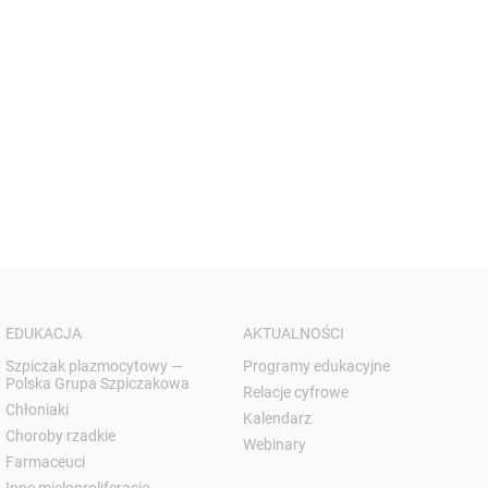
EDUKACJA
AKTUALNOŚCI
Szpiczak plazmocytowy —
Programy edukacyjne
Polska Grupa Szpiczakowa
Relacje cyfrowe
Chłoniaki
Kalendarz
Choroby rzadkie
Webinary
Farmaceuci
Inne mieloproliferacje