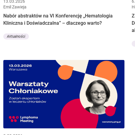
13.03.2026
6
Emil Zawieja
H
Nabór abstraktów na VI Konferencję „Hematologia
Z
Kliniczna i Doświadczalna” – dlaczego warto?
D
a
Aktualności