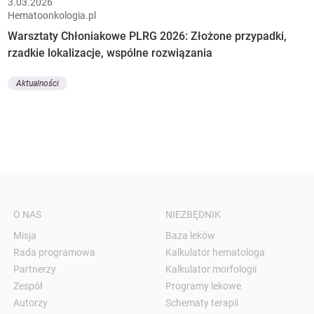
3.03.2026
Hematoonkologia.pl
Warsztaty Chłoniakowe PLRG 2026: Złożone przypadki,
rzadkie lokalizacje, wspólne rozwiązania
Aktualności
O NAS
NIEZBĘDNIK
Misja
Baza leków
Rada programowa
Kalkulator hematologa
Partnerzy
Kalkulator morfologii
Zespół
Programy lekowe
Autorzy
Schematy terapii