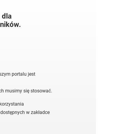
 dla
ników.
zym portalu jest
ych musimy się stosować.
 korzystania
 dostępnych w zakładce