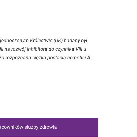
Zjednoczonym Królestwie (UK) badany był
na rozwój inhibitora do czynnika VIII u
o rozpoznaną ciężką postacią hemofilii A.
racowników służby zdrowia