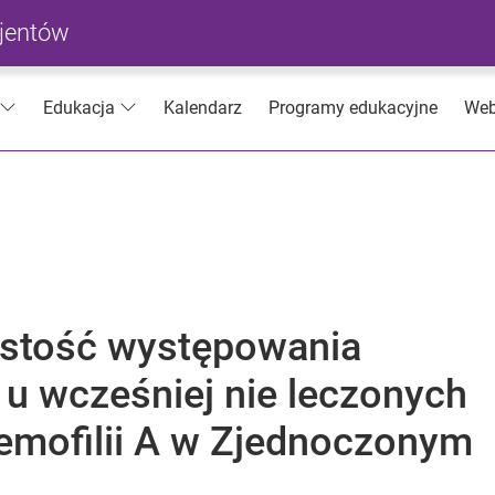
cjentów
Kalendarz
Programy edukacyjne
Web
Edukacja
zęstość występowania
I u wcześniej nie leczonych
hemofilii A w Zjednoczonym