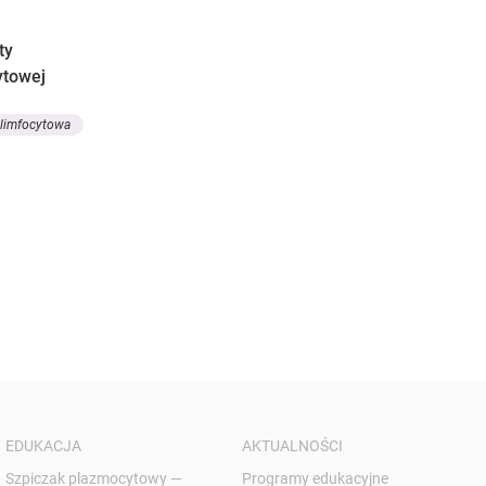
ty
ytowej
 limfocytowa
EDUKACJA
AKTUALNOŚCI
Szpiczak plazmocytowy —
Programy edukacyjne