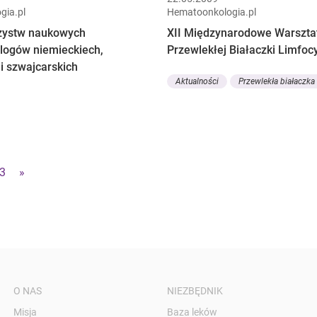
gia.pl
Hematoonkologia.pl
zystw naukowych
XII Międzynarodowe Warszta
ogów niemieckiech,
Przewlekłej Białaczki Limfoc
 i szwajcarskich
Aktualności
Przewlekła białaczka
3
»
O NAS
NIEZBĘDNIK
Misja
Baza leków