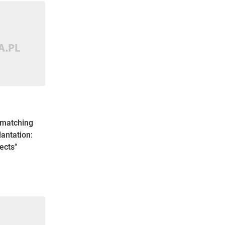
 matching
lantation:
ects"