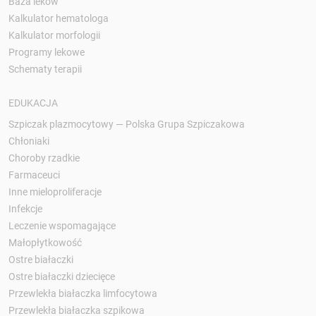
Baza leków
Kalkulator hematologa
Kalkulator morfologii
Programy lekowe
Schematy terapii
EDUKACJA
Szpiczak plazmocytowy — Polska Grupa Szpiczakowa
Chłoniaki
Choroby rzadkie
Farmaceuci
Inne mieloproliferacje
Infekcje
Leczenie wspomagające
Małopłytkowość
Ostre białaczki
Ostre białaczki dziecięce
Przewlekła białaczka limfocytowa
Przewlekła białaczka szpikowa