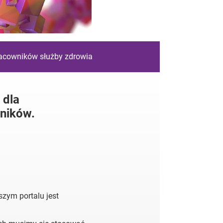
racowników służby zdrowia
 dla
ników.
zym portalu jest