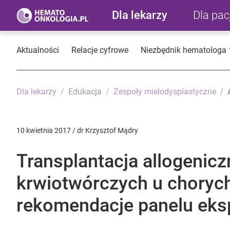
Dla lekarzy
Dla pa
Aktualności
Relacje cyfrowe
Niezbędnik hematologa
Dla lekarzy
Edukacja
Zespoły mielodysplastyczne
10 kwietnia 2017 / dr Krzysztof Mądry
Transplantacja allogenic
krwiotwórczych u choryc
rekomendacje panelu eks