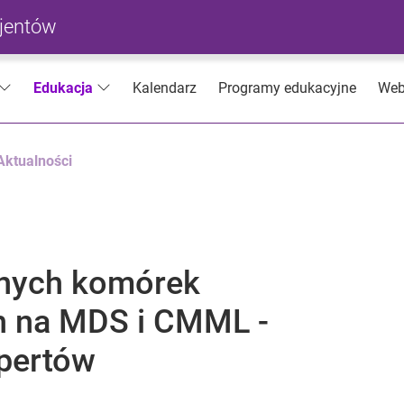
cjentów
Kalendarz
Programy edukacyjne
Web
Edukacja
Aktualności
znych komórek
h na MDS i CMML -
pertów