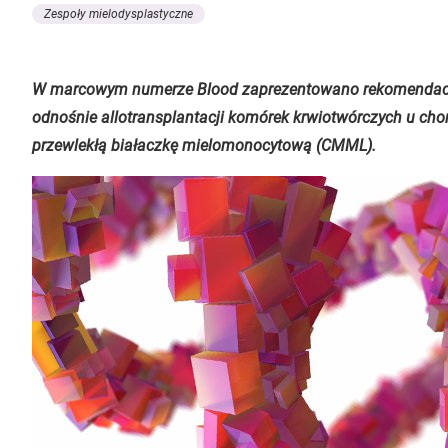
Zespoły mielodysplastyczne
W marcowym numerze Blood zaprezentowano rekomendacj
odnośnie allotransplantacji komórek krwiotwórczych u cho
przewlekłą białaczkę mielomonocytową (CMML).