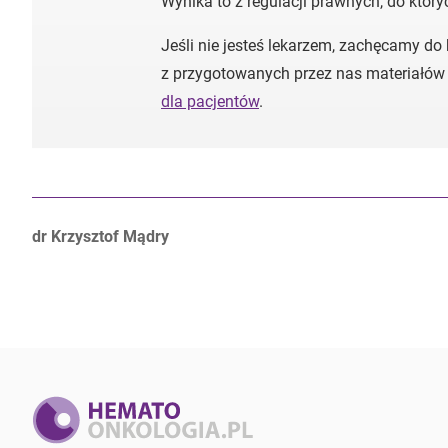
Wynika to z regulacji prawnych, do któr
Jeśli nie jesteś lekarzem, zachęcamy do
z przygotowanych przez nas materiałów
dla pacjentów
.
Autorzy:
dr Krzysztof Mądry