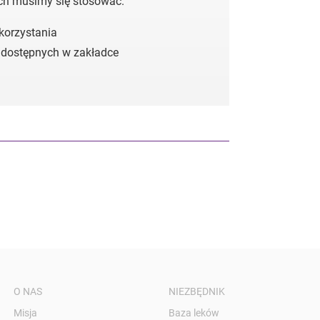
ych musimy się stosować.
 korzystania
 dostępnych w zakładce
O NAS
NIEZBĘDNIK
Misja
Baza leków