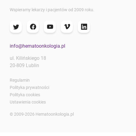
Wspieramy lekarzy i pacjentów od 2009 roku.
info@hematoonkologia.pl
ul. Kilińskiego 18
20-809 Lublin
Regulamin
Polityka prywatności
Polityka cookies
Ustawienia cookies
© 2009-2026 Hematoonkologia.pl