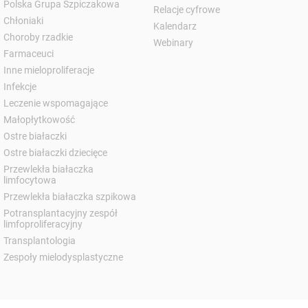
Polska Grupa Szpiczakowa
Relacje cyfrowe
Chłoniaki
Kalendarz
Choroby rzadkie
Webinary
Farmaceuci
Inne mieloproliferacje
Infekcje
Leczenie wspomagające
Małopłytkowość
Ostre białaczki
Ostre białaczki dziecięce
Przewlekła białaczka
limfocytowa
Przewlekła białaczka szpikowa
Potransplantacyjny zespół
limfoproliferacyjny
Transplantologia
Zespoły mielodysplastyczne