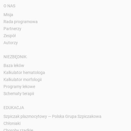
O NAS
Misja
Rada programowa
Partnerzy
Zespół
Autorzy
NIEZBĘDNIK
Baza leków
Kalkulator hematologa
Kalkulator morfologii
Programy lekowe
Schematy terapii
EDUKACJA
Szpiczak plazmocytowy — Polska Grupa Szpiczakowa
Chłoniaki
Choroby rzadkie