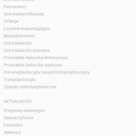
Farmaceuci
Inne mieloproliferacje
Infekcje
Leczenie wspomagające
Małopłytkowość
Ostre białaczki
Ostre białaczki dziecięce
Przewlekła białaczka limfocytowa
Przewlekła białaczka szpikowa
Potransplantacyjny zespół limfoproliferacyjny
Transplantologia
Zespoły mielodysplastyczne
AKTUALNOŚCI
Programy edukacyjne
Relacje cyfrowe
Kalendarz
Webinary