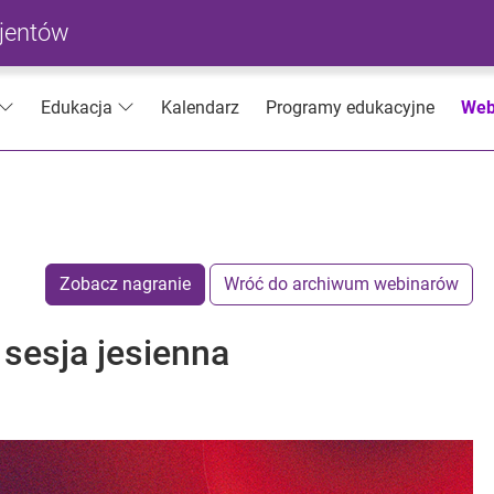
cjentów
Kalendarz
Programy edukacyjne
Web
Edukacja
Zobacz nagranie
Wróć do archiwum webinarów
sesja jesienna