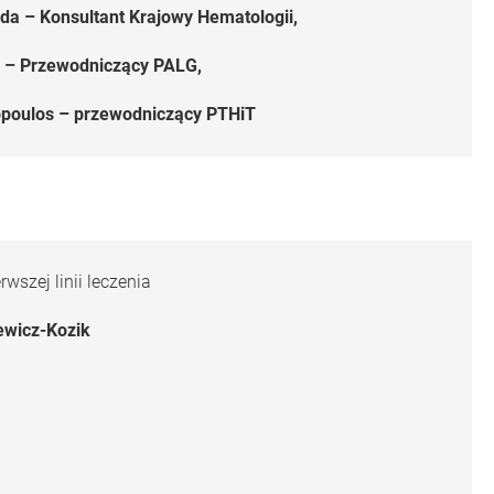
da – Konsultant Krajowy Hematologii,
el – Przewodniczący PALG,
nopoulos – przewodniczący PTHiT
wszej linii leczenia
iewicz-Kozik