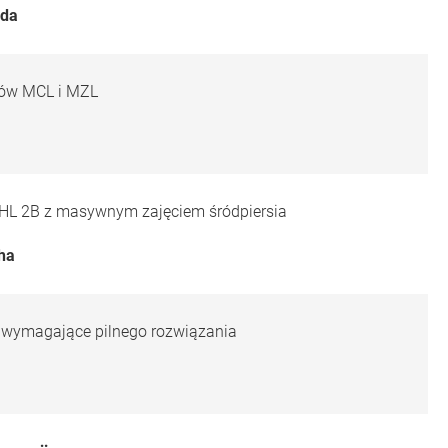
Lech-Marańda
ków MCL i MZL
HL 2B z masywnym zajęciem śródpiersia
cha
L wymagające pilnego rozwiązania