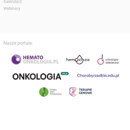
Kalendarz
Webinary
Nasze portale: