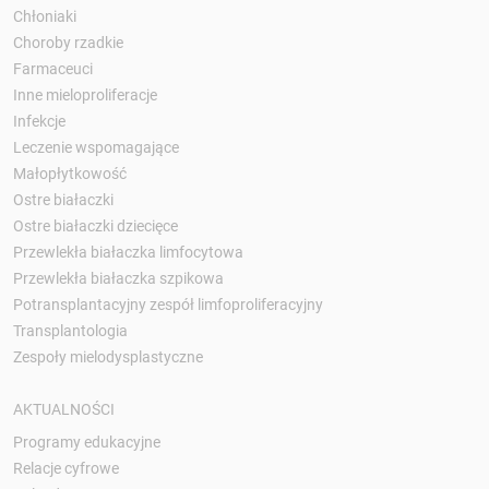
Chłoniaki
Choroby rzadkie
Farmaceuci
Inne mieloproliferacje
Infekcje
Leczenie wspomagające
Małopłytkowość
Ostre białaczki
Ostre białaczki dziecięce
Przewlekła białaczka limfocytowa
Przewlekła białaczka szpikowa
Potransplantacyjny zespół limfoproliferacyjny
Transplantologia
Zespoły mielodysplastyczne
AKTUALNOŚCI
Programy edukacyjne
Relacje cyfrowe