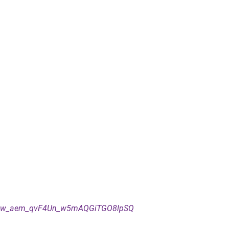
Ocw_aem_qvF4Un_w5mAQGiTGO8lpSQ