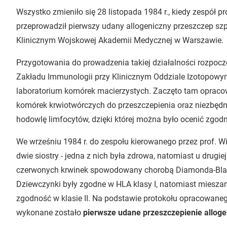
Wszystko zmieniło się 28 listopada 1984 r., kiedy zespół pr
przeprowadził pierwszy udany allogeniczny przeszczep sz
Klinicznym Wojskowej Akademii Medycznej w Warszawie.
Przygotowania do prowadzenia takiej działalności rozpocz
Zakładu Immunologii przy Klinicznym Oddziale Izotopowy
laboratorium komórek macierzystych. Zaczęto tam oprac
komórek krwiotwórczych do przeszczepienia oraz niezbędn
hodowlę limfocytów, dzięki której można było ocenić zgod
We wrześniu 1984 r. do zespołu kierowanego przez prof. W
dwie siostry - jedna z nich była zdrowa, natomiast u drug
czerwonych krwinek spowodowany chorobą Diamonda-Blac
Dziewczynki były zgodne w HLA klasy I, natomiast miesz
zgodność w klasie II. Na podstawie protokołu opracowanego
wykonane zostało
pierwsze udane przeszczepienie alloge