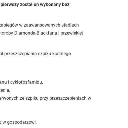
az pierwszy został on wykonany bez
h zabiegów w zaawansowanych stadiach
oroby Diamonda-Blackfana i przewlekłej
ł przeszczepiania szpiku kostnego
nu i cyklofosfamidu,
enia,
erwonych ze szpiku przy przeszczepieniach w
eciw gospodarzowi,