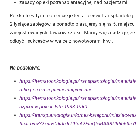
zasady opieki potransplantacyjnej nad pacjentami.
Polska to w tym momencie jeden z liderów transplantolog
2 tysiące zabiegów, a ponadto plasujemy się na 5. miejscu
zarejestrowanych dawców szpiku. Mamy więc nadzieję, że ko
odkryć i sukcesów w walce z nowotworami krwi.
Na podstawie:
https://hematoonkologia.pl/transplantologia/material
roku-przeszczepienie-alogeniczne
https://hematoonkologia.pl/transplantologia/materialy
szpiku-w-polsce-lata-1938-1960
https://transplantologia.info/bez-kategorii/miesiac-wa
fbclid=IwY2xjawG6JIxleHRuA2FlbQIxMAABHb5h6