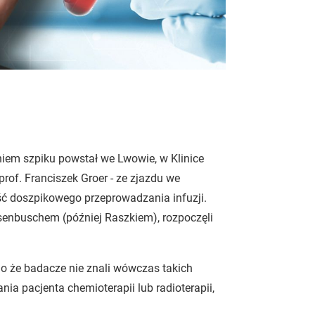
niem szpiku powstał we Lwowie, w Klinice
prof. Franciszek Groer - ze zjazdu we
ść doszpikowego przeprowadzania infuzji.
enbuschem (później Raszkiem), rozpoczęli
mo że badacze nie znali wówczas takich
a pacjenta chemioterapii lub radioterapii,