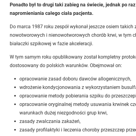
Ponadto był to drugi taki zabieg na świecie, jednak po r
napromieniania całego ciała pacjenta.
Do marca 1987 roku zespół wykonał jeszcze osiem takic
nowotworowych i nienowotworowych chorób krwi, w tym ch
białaczki szpikowej w fazie akceleracji.
W tym samym roku opublikowany został kompletny protokó
dostosowany do polskich warunków. Obejmował on:
opracowanie zasad doboru dawców allogenicznych,
wdrożenie kondycjonowania z wykorzystaniem busulfa
opracowanie metody pobierania szpiku do przeszczepi
opracowanie oryginalnej metody usuwania krwinek cz
warunkach dużej niezgodności grup krwi,
zasady zwalczania zakażeń,
zasady profilaktyki i leczenia choroby przeszczep prz