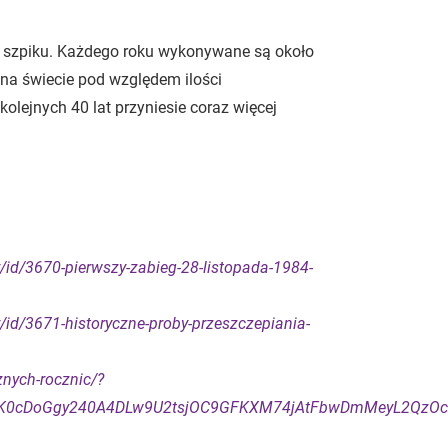
ii szpiku. Każdego roku wykonywane są około
 na świecie pod względem ilości
lejnych 40 lat przyniesie coraz więcej
y/id/3670-pierwszy-zabieg-28-listopada-1984-
/id/3671-historyczne-proby-przeszczepiania-
znych-rocznic/?
8nYK0cDoGgy240A4DLw9U2tsjOC9GFKXM74jAtFbwDmMeyL2Qz