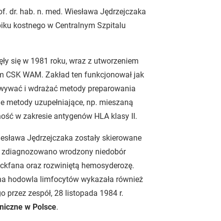
of. dr. hab. n. med. Wiesława Jędrzejczaka
piku kostnego w Centralnym Szpitalu
ęły się w 1981 roku, wraz z utworzeniem
m CSK WAM. Zakład ten funkcjonował jak
owywać i wdrażać metody preparowania
e metody uzupełniające, np. mieszaną
ność w zakresie antygenów HLA klasy II.
iesława Jędrzejczaka zostały skierowane
iej zdiagnozowano wrodzony niedobór
kfana oraz rozwiniętą hemosyderozę.
ana hodowla limfocytów wykazała również
 przez zespół, 28 listopada 1984 r.
niczne w Polsce
.