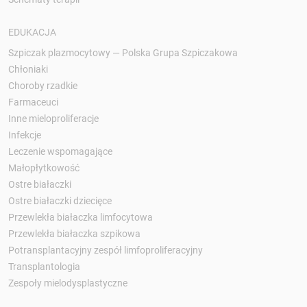
EDUKACJA
Szpiczak plazmocytowy — Polska Grupa Szpiczakowa
Chłoniaki
Choroby rzadkie
Farmaceuci
Inne mieloproliferacje
Infekcje
Leczenie wspomagające
Małopłytkowość
Ostre białaczki
Ostre białaczki dziecięce
Przewlekła białaczka limfocytowa
Przewlekła białaczka szpikowa
Potransplantacyjny zespół limfoproliferacyjny
Transplantologia
Zespoły mielodysplastyczne