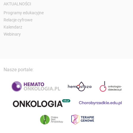
AKTUALNOŚCI
Programy edukacyjne
Relacje cyfrowe
Kalendarz
Webinary
Nasze portale: