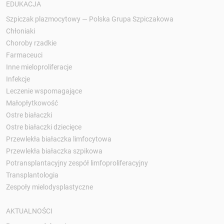
EDUKACJA
Szpiczak plazmocytowy — Polska Grupa Szpiczakowa
Chłoniaki
Choroby rzadkie
Farmaceuci
Inne mieloproliferacje
Infekcje
Leczenie wspomagające
Małopłytkowość
Ostre białaczki
Ostre białaczki dziecięce
Przewlekła białaczka limfocytowa
Przewlekła białaczka szpikowa
Potransplantacyjny zespół limfoproliferacyjny
Transplantologia
Zespoły mielodysplastyczne
AKTUALNOŚCI