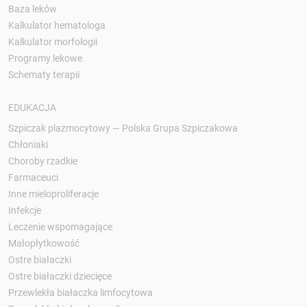
Baza leków
Kalkulator hematologa
Kalkulator morfologii
Programy lekowe
Schematy terapii
EDUKACJA
Szpiczak plazmocytowy — Polska Grupa Szpiczakowa
Chłoniaki
Choroby rzadkie
Farmaceuci
Inne mieloproliferacje
Infekcje
Leczenie wspomagające
Małopłytkowość
Ostre białaczki
Ostre białaczki dziecięce
Przewlekła białaczka limfocytowa