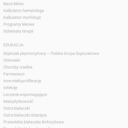
Baza leków
Kalkulator hematologa
Kalkulator morfologii
Programy lekowe
Schematy terapii
EDUKACJA
Szpiczak plazmocytowy — Polska Grupa Szpiczakowa
Chłoniaki
Choroby rzadkie
Farmaceuci
Inne mieloproliferacje
Infekcje
Leczenie wspomagające
Małopłytkowość
Ostre białaczki
Ostre białaczki dziecięce
Przewlekła białaczka limfocytowa