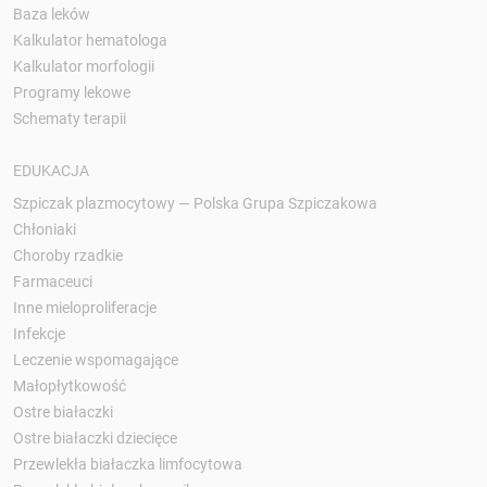
Baza leków
Kalkulator hematologa
Kalkulator morfologii
Programy lekowe
Schematy terapii
EDUKACJA
Szpiczak plazmocytowy — Polska Grupa Szpiczakowa
Chłoniaki
Choroby rzadkie
Farmaceuci
Inne mieloproliferacje
Infekcje
Leczenie wspomagające
Małopłytkowość
Ostre białaczki
Ostre białaczki dziecięce
Przewlekła białaczka limfocytowa