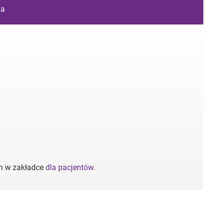
ia
ch w zakładce
dla pacjentów
.