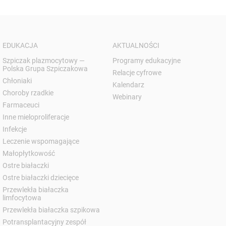
EDUKACJA
AKTUALNOŚCI
Szpiczak plazmocytowy —
Programy edukacyjne
Polska Grupa Szpiczakowa
Relacje cyfrowe
Chłoniaki
Kalendarz
Choroby rzadkie
Webinary
Farmaceuci
Inne mieloproliferacje
Infekcje
Leczenie wspomagające
Małopłytkowość
Ostre białaczki
Ostre białaczki dziecięce
Przewlekła białaczka
limfocytowa
Przewlekła białaczka szpikowa
Potransplantacyjny zespół