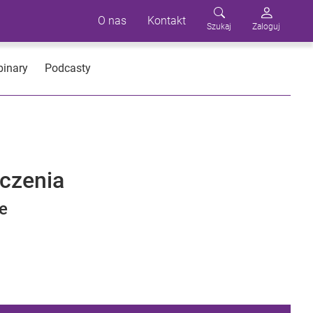
O nas
Kontakt
Szukaj
Zaloguj
inary
Podcasty
eczenia
e