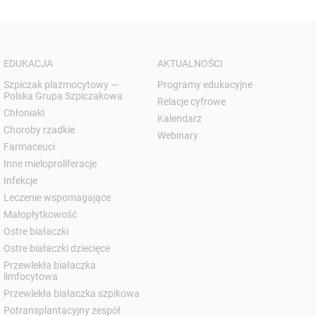
EDUKACJA
AKTUALNOŚCI
Szpiczak plazmocytowy —
Programy edukacyjne
Polska Grupa Szpiczakowa
Relacje cyfrowe
Chłoniaki
Kalendarz
Choroby rzadkie
Webinary
Farmaceuci
Inne mieloproliferacje
Infekcje
Leczenie wspomagające
Małopłytkowość
Ostre białaczki
Ostre białaczki dziecięce
Przewlekła białaczka
limfocytowa
Przewlekła białaczka szpikowa
Potransplantacyjny zespół