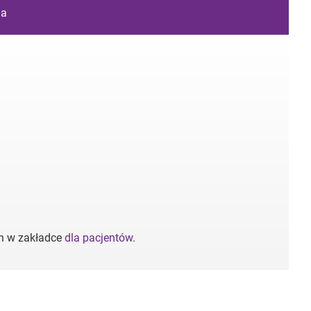
ia
ch w zakładce
dla pacjentów
.