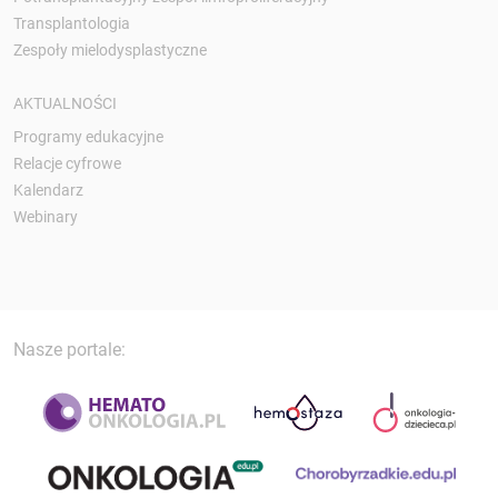
Transplantologia
Zespoły mielodysplastyczne
AKTUALNOŚCI
Programy edukacyjne
Relacje cyfrowe
Kalendarz
Webinary
Nasze portale: