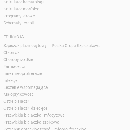
Kalkulator hematologa
Kalkulator morfologii
Programy lekowe
Schematy terapii
EDUKACJA
Szpiczak plazmocytowy — Polska Grupa Szpiczakowa
Chłoniaki
Choroby rzadkie
Farmaceuci
Inne mieloproliferacje
Infekcje
Leczenie wspomagające
Małopłytkowość
Ostre białaczki
Ostre białaczki dziecięce
Przewlekła białaczka limfocytowa
Przewlekła białaczka szpikowa
Potransplantacyjny zespół limfoproliferacyjny