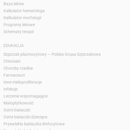
Baza leków
Kalkulator hematologa
Kalkulator morfologii
Programy lekowe
Schematy terapii
EDUKACJA
Szpiczak plazmocytowy — Polska Grupa Szpiczakowa
Chłoniaki
Choroby rzadkie
Farmaceuci
Inne mieloproliferacje
Infekcje
Leczenie wspomagające
Małopłytkowość
Ostre białaczki
Ostre białaczki dziecięce
Przewlekła białaczka limfocytowa