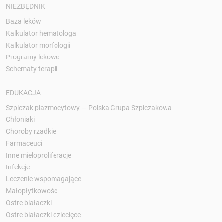
NIEZBĘDNIK
Baza leków
Kalkulator hematologa
Kalkulator morfologii
Programy lekowe
Schematy terapii
EDUKACJA
Szpiczak plazmocytowy — Polska Grupa Szpiczakowa
Chłoniaki
Choroby rzadkie
Farmaceuci
Inne mieloproliferacje
Infekcje
Leczenie wspomagające
Małopłytkowość
Ostre białaczki
Ostre białaczki dziecięce