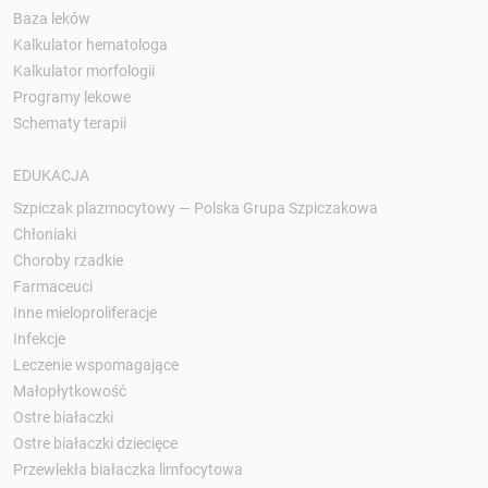
Baza leków
Kalkulator hematologa
Kalkulator morfologii
Programy lekowe
Schematy terapii
EDUKACJA
Szpiczak plazmocytowy — Polska Grupa Szpiczakowa
Chłoniaki
Choroby rzadkie
Farmaceuci
Inne mieloproliferacje
Infekcje
Leczenie wspomagające
Małopłytkowość
Ostre białaczki
Ostre białaczki dziecięce
Przewlekła białaczka limfocytowa