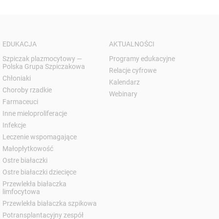
EDUKACJA
AKTUALNOŚCI
Szpiczak plazmocytowy —
Programy edukacyjne
Polska Grupa Szpiczakowa
Relacje cyfrowe
Chłoniaki
Kalendarz
Choroby rzadkie
Webinary
Farmaceuci
Inne mieloproliferacje
Infekcje
Leczenie wspomagające
Małopłytkowość
Ostre białaczki
Ostre białaczki dziecięce
Przewlekła białaczka
limfocytowa
Przewlekła białaczka szpikowa
Potransplantacyjny zespół