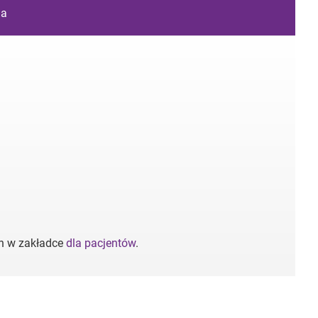
ia
ch w zakładce
dla pacjentów
.