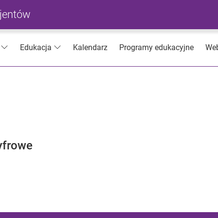
cjentów
Kalendarz
Programy edukacyjne
Web
Edukacja
yfrowe