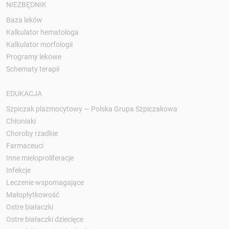
NIEZBĘDNIK
Baza leków
Kalkulator hematologa
Kalkulator morfologii
Programy lekowe
Schematy terapii
EDUKACJA
Szpiczak plazmocytowy — Polska Grupa Szpiczakowa
Chłoniaki
Choroby rzadkie
Farmaceuci
Inne mieloproliferacje
Infekcje
Leczenie wspomagające
Małopłytkowość
Ostre białaczki
Ostre białaczki dziecięce