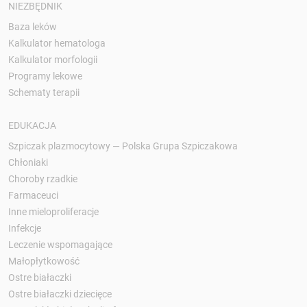
NIEZBĘDNIK
Baza leków
Kalkulator hematologa
Kalkulator morfologii
Programy lekowe
Schematy terapii
EDUKACJA
Szpiczak plazmocytowy — Polska Grupa Szpiczakowa
Chłoniaki
Choroby rzadkie
Farmaceuci
Inne mieloproliferacje
Infekcje
Leczenie wspomagające
Małopłytkowość
Ostre białaczki
Ostre białaczki dziecięce