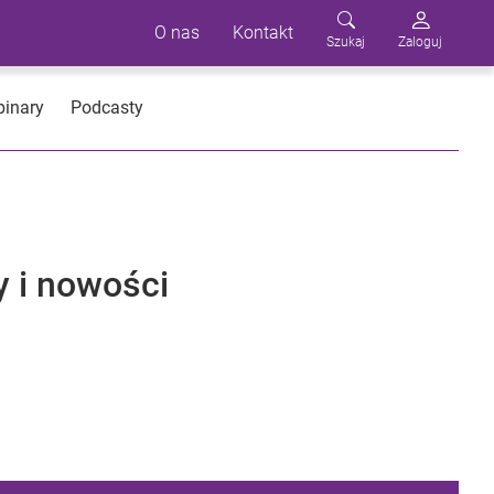
O nas
Kontakt
Szukaj
Zaloguj
inary
Podcasty
y i nowości