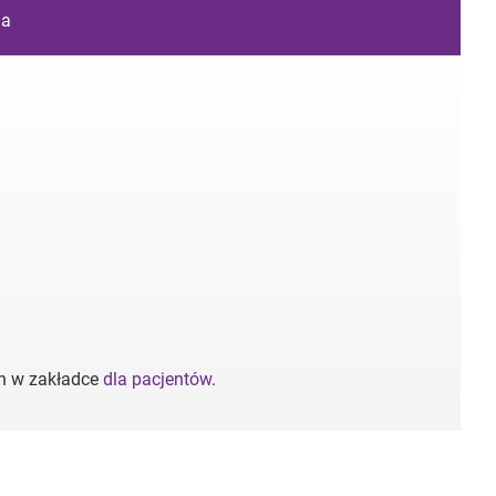
ia
ch w zakładce
dla pacjentów
.