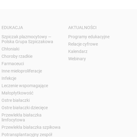
EDUKACJA
AKTUALNOŚCI
Szpiczak plazmocytowy —
Programy edukacyjne
Polska Grupa Szpiczakowa
Relacje cyfrowe
Chłoniaki
Kalendarz
Choroby rzadkie
Webinary
Farmaceuci
Inne mieloproliferacje
Infekcje
Leczenie wspomagające
Małopłytkowość
Ostre białaczki
Ostre białaczki dziecięce
Przewlekła białaczka
limfocytowa
Przewlekła białaczka szpikowa
Potransplantacyjny zespół