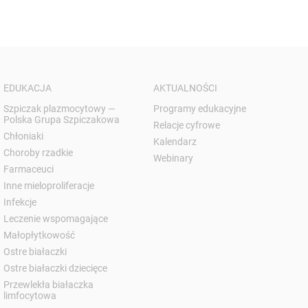
EDUKACJA
AKTUALNOŚCI
Szpiczak plazmocytowy —
Programy edukacyjne
Polska Grupa Szpiczakowa
Relacje cyfrowe
Chłoniaki
Kalendarz
Choroby rzadkie
Webinary
Farmaceuci
Inne mieloproliferacje
Infekcje
Leczenie wspomagające
Małopłytkowość
Ostre białaczki
Ostre białaczki dziecięce
Przewlekła białaczka
limfocytowa