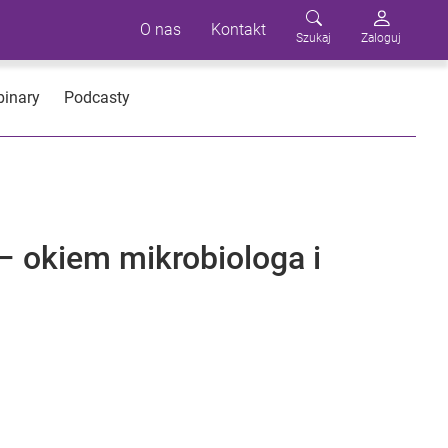
O nas
Kontakt
Szukaj
Zaloguj
inary
Podcasty
– okiem mikrobiologa i