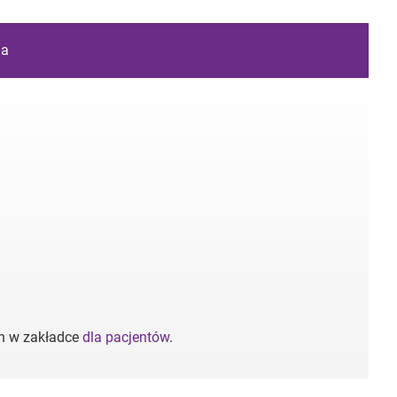
ia
ch w zakładce
dla pacjentów
.