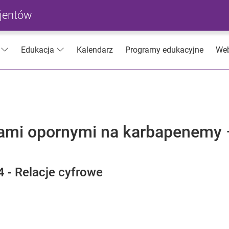
cjentów
Kalendarz
Programy edukacyjne
Web
Edukacja
iami opornymi na karbapenemy 
 - Relacje cyfrowe