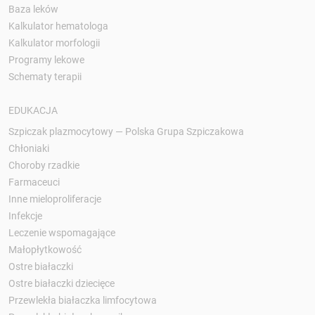
Baza leków
Kalkulator hematologa
Kalkulator morfologii
Programy lekowe
Schematy terapii
EDUKACJA
Szpiczak plazmocytowy — Polska Grupa Szpiczakowa
Chłoniaki
Choroby rzadkie
Farmaceuci
Inne mieloproliferacje
Infekcje
Leczenie wspomagające
Małopłytkowość
Ostre białaczki
Ostre białaczki dziecięce
Przewlekła białaczka limfocytowa