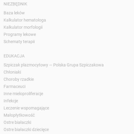
NIEZBĘDNIK
Baza leków
Kalkulator hematologa
Kalkulator morfologii
Programy lekowe
Schematy terapii
EDUKACJA
Szpiczak plazmocytowy — Polska Grupa Szpiczakowa
Chłoniaki
Choroby rzadkie
Farmaceuci
Inne mieloproliferacje
Infekcje
Leczenie wspomagające
Małopłytkowość
Ostre białaczki
Ostre białaczki dziecięce