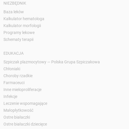
NIEZBĘDNIK
Baza leków
Kalkulator hematologa
Kalkulator morfologii
Programy lekowe
Schematy terapii
EDUKACJA
Szpiczak plazmocytowy — Polska Grupa Szpiczakowa
Chłoniaki
Choroby rzadkie
Farmaceuci
Inne mieloproliferacje
Infekcje
Leczenie wspomagające
Małopłytkowość
Ostre białaczki
Ostre białaczki dziecięce