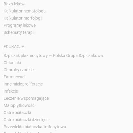
Baza leków
Kalkulator hematologa
Kalkulator morfologii
Programy lekowe
Schematy terapii
EDUKACJA
Szpiczak plazmocytowy — Polska Grupa Szpiczakowa
Chłoniaki
Choroby rzadkie
Farmaceuci
Inne mieloproliferacje
Infekcje
Leczenie wspomagające
Małopłytkowość
Ostre białaczki
Ostre białaczki dziecięce
Przewlekła białaczka limfocytowa