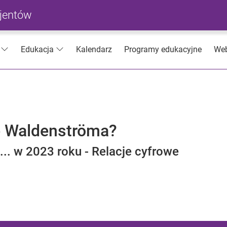
cjentów
Kalendarz
Programy edukacyjne
Web
Edukacja
ę Waldenströma?
... w 2023 roku - Relacje cyfrowe