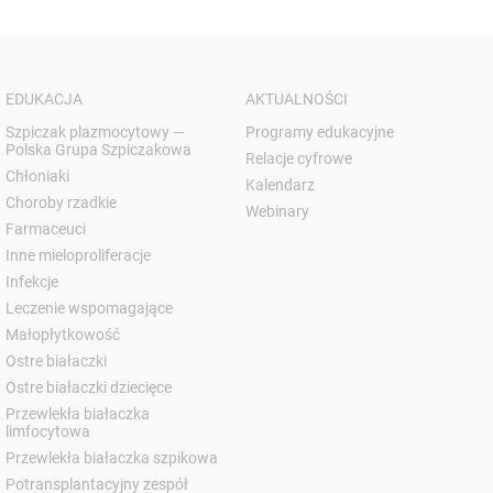
EDUKACJA
AKTUALNOŚCI
Szpiczak plazmocytowy —
Programy edukacyjne
Polska Grupa Szpiczakowa
Relacje cyfrowe
Chłoniaki
Kalendarz
Choroby rzadkie
Webinary
Farmaceuci
Inne mieloproliferacje
Infekcje
Leczenie wspomagające
Małopłytkowość
Ostre białaczki
Ostre białaczki dziecięce
Przewlekła białaczka
limfocytowa
Przewlekła białaczka szpikowa
Potransplantacyjny zespół