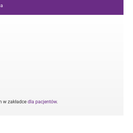
ia
ch w zakładce
dla pacjentów
.