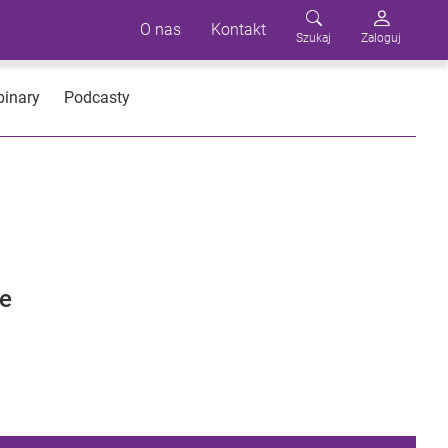
O nas
Kontakt
Szukaj
Zaloguj
inary
Podcasty
we