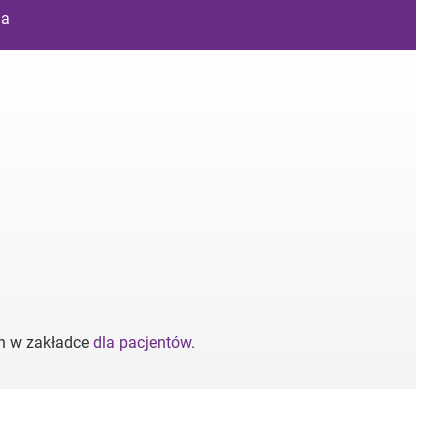
ia
ch w zakładce
dla pacjentów
.