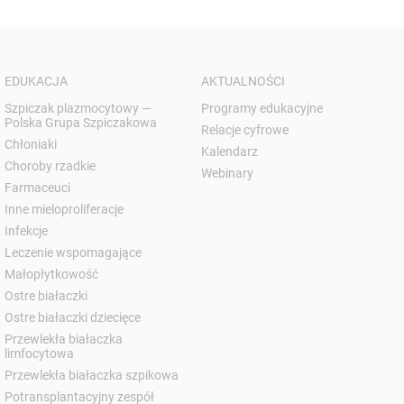
EDUKACJA
AKTUALNOŚCI
Szpiczak plazmocytowy —
Programy edukacyjne
Polska Grupa Szpiczakowa
Relacje cyfrowe
Chłoniaki
Kalendarz
Choroby rzadkie
Webinary
Farmaceuci
Inne mieloproliferacje
Infekcje
Leczenie wspomagające
Małopłytkowość
Ostre białaczki
Ostre białaczki dziecięce
Przewlekła białaczka
limfocytowa
Przewlekła białaczka szpikowa
Potransplantacyjny zespół