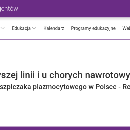
cjentów
Kalendarz
Programy edukacyjne
Web
Edukacja
zej linii i u chorych nawrotow
 szpiczaka plazmocytowego w Polsce - Re