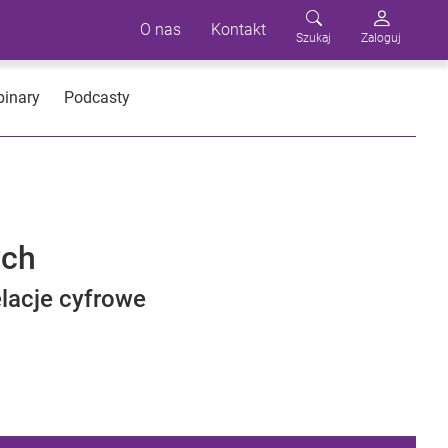
O nas
Kontakt
Szukaj
Zaloguj
inary
Podcasty
ych
lacje cyfrowe