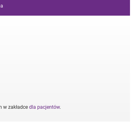
ia
ch w zakładce
dla pacjentów
.