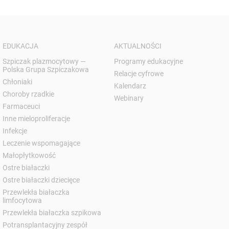
EDUKACJA
AKTUALNOŚCI
Szpiczak plazmocytowy —
Programy edukacyjne
Polska Grupa Szpiczakowa
Relacje cyfrowe
Chłoniaki
Kalendarz
Choroby rzadkie
Webinary
Farmaceuci
Inne mieloproliferacje
Infekcje
Leczenie wspomagające
Małopłytkowość
Ostre białaczki
Ostre białaczki dziecięce
Przewlekła białaczka
limfocytowa
Przewlekła białaczka szpikowa
Potransplantacyjny zespół