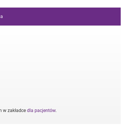
ia
ch w zakładce
dla pacjentów
.