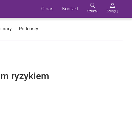
O nas
Kontakt
Szukaj
Zaloguj
inary
Podcasty
kim ryzykiem