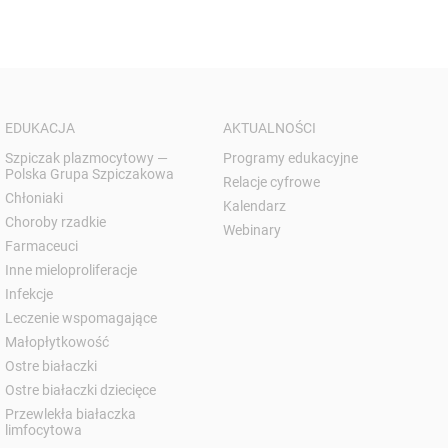
EDUKACJA
AKTUALNOŚCI
Szpiczak plazmocytowy —
Programy edukacyjne
Polska Grupa Szpiczakowa
Relacje cyfrowe
Chłoniaki
Kalendarz
Choroby rzadkie
Webinary
Farmaceuci
Inne mieloproliferacje
Infekcje
Leczenie wspomagające
Małopłytkowość
Ostre białaczki
Ostre białaczki dziecięce
Przewlekła białaczka
limfocytowa