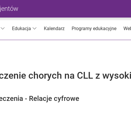
cjentów
Kalendarz
Programy edukacyjne
Web
Edukacja
eczenie chorych na CLL z wyso
eczenia - Relacje cyfrowe