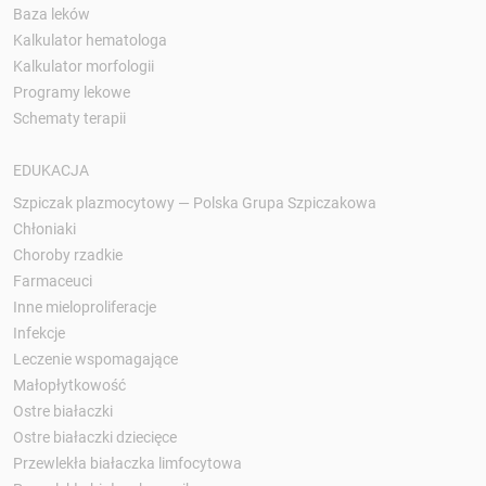
Baza leków
Kalkulator hematologa
Kalkulator morfologii
Programy lekowe
Schematy terapii
EDUKACJA
Szpiczak plazmocytowy — Polska Grupa Szpiczakowa
Chłoniaki
Choroby rzadkie
Farmaceuci
Inne mieloproliferacje
Infekcje
Leczenie wspomagające
Małopłytkowość
Ostre białaczki
Ostre białaczki dziecięce
Przewlekła białaczka limfocytowa