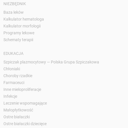
NIEZBĘDNIK
Baza leków
Kalkulator hematologa
Kalkulator morfologii
Programy lekowe
Schematy terapii
EDUKACJA
Szpiczak plazmocytowy — Polska Grupa Szpiczakowa
Chłoniaki
Choroby rzadkie
Farmaceuci
Inne mieloproliferacje
Infekcje
Leczenie wspomagające
Małopłytkowość
Ostre białaczki
Ostre białaczki dziecięce