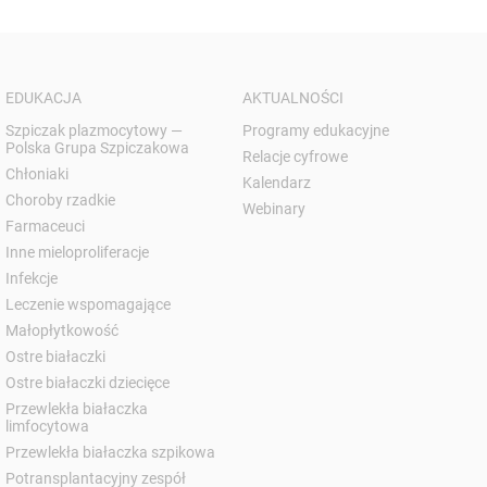
EDUKACJA
AKTUALNOŚCI
Szpiczak plazmocytowy —
Programy edukacyjne
Polska Grupa Szpiczakowa
Relacje cyfrowe
Chłoniaki
Kalendarz
Choroby rzadkie
Webinary
Farmaceuci
Inne mieloproliferacje
Infekcje
Leczenie wspomagające
Małopłytkowość
Ostre białaczki
Ostre białaczki dziecięce
Przewlekła białaczka
limfocytowa
Przewlekła białaczka szpikowa
Potransplantacyjny zespół