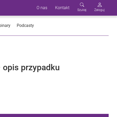
O nas
Kontakt
Szukaj
Zaloguj
inary
Podcasty
 opis przypadku