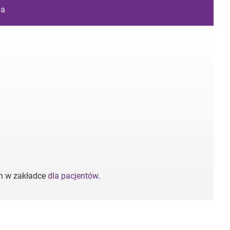
ia
ch w zakładce
dla pacjentów
.