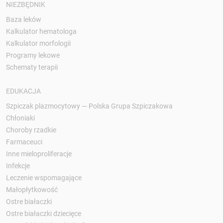
NIEZBĘDNIK
Baza leków
Kalkulator hematologa
Kalkulator morfologii
Programy lekowe
Schematy terapii
EDUKACJA
Szpiczak plazmocytowy — Polska Grupa Szpiczakowa
Chłoniaki
Choroby rzadkie
Farmaceuci
Inne mieloproliferacje
Infekcje
Leczenie wspomagające
Małopłytkowość
Ostre białaczki
Ostre białaczki dziecięce