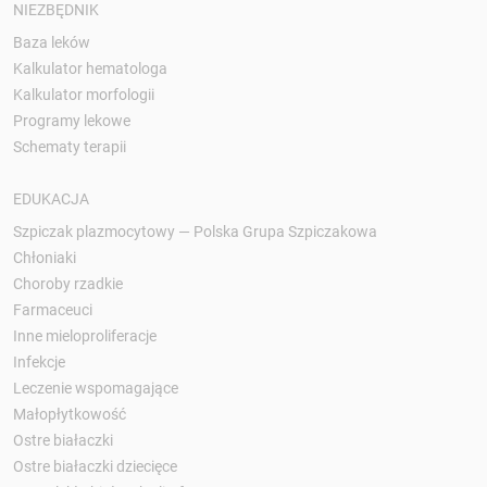
NIEZBĘDNIK
Baza leków
Kalkulator hematologa
Kalkulator morfologii
Programy lekowe
Schematy terapii
EDUKACJA
Szpiczak plazmocytowy — Polska Grupa Szpiczakowa
Chłoniaki
Choroby rzadkie
Farmaceuci
Inne mieloproliferacje
Infekcje
Leczenie wspomagające
Małopłytkowość
Ostre białaczki
Ostre białaczki dziecięce